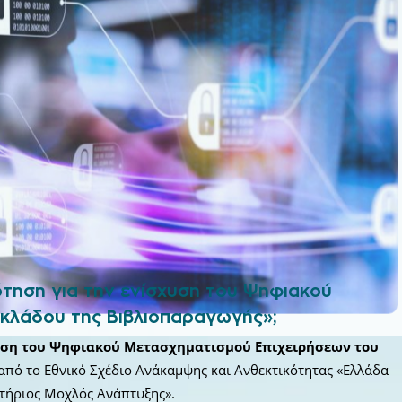
ότηση για την ενίσχυση του Ψηφιακού
 κλάδου της Βιβλιοπαραγωγής»;
υση του Ψηφιακού Μετασχηματισμού Επιχειρήσεων του
από το Εθνικό Σχέδιο Ανάκαμψης και Ανθεκτικότητας «Ελλάδα
ητήριος Μοχλός Ανάπτυξης».