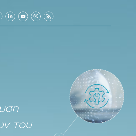
χυση
ων του