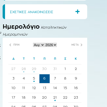
+
ΣΧΕΤΙΚΕΣ ΑΝΑΚΟΙΝΩΣΕΙΣ
Ημερολόγιο
Καταληκτικών
υ
Ημερομηνιών
ς
ΠΡΙΝ
ΜΕΤΑ
ς
Δ
Τ
Τ
Π
Π
Σ
Κ
27
28
29
30
31
1
2
3
4
5
6
7
8
9
10
11
12
13
14
15
16
17
18
19
20
21
22
23
24
25
26
27
28
29
30