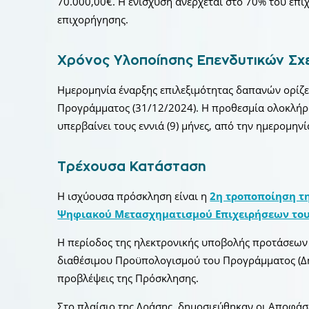
70.000,00€. Η ενίσχυση ανέρχεται στο 70% του επ
επιχορήγησης.
Χρόνος Υλοποίησης Επενδυτικών Σχ
Ημερομηνία έναρξης επιλεξιμότητας δαπανών ορίζε
Προγράμματος (31/12/2024). Η προθεσμία ολοκλή
υπερβαίνει τους εννιά (9) μήνες, από την ημερομην
Τρέχουσα Κατάσταση
Η ισχύουσα πρόσκληση είναι η
2η τροποποίηση τ
Ψηφιακού Μετασχηματισμού Επιχειρήσεων του
Η περίοδος της ηλεκτρονικής υποβολής προτάσεων
διαθέσιμου Προϋπολογισμού του Προγράμματος (Δη
προβλέψεις της Πρόσκλησης.
Στο πλαίσιο της Δράσης, δημοσιεύθηκαν οι Αποφάσ