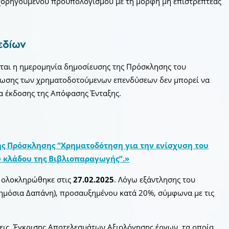
ιχορηγούμενου προϋπολογισμού με τη μορφή μη επιστρεπτέας
εδίων
ται η ημερομηνία δημοσίευσης της Πρόσκλησης του
ρωσης των χρηματοδοτούμενων επενδύσεων δεν μπορεί να
ία έκδοσης της Απόφασης Ένταξης.
ης Πρόσκλησης “Χρηματοδότηση για την ενίσχυση του
 κλάδου της Βιβλιοπαραγωγής”.»
 ολοκληρώθηκε στις
27.02.2025
. Λόγω εξάντλησης του
μόσια Δαπάνη), προσαυξημένου κατά 20%, σύμφωνα με τις
εις Έγκρισης Αποτελεσμάτων Αξιολόγησης έργων, τα οποία