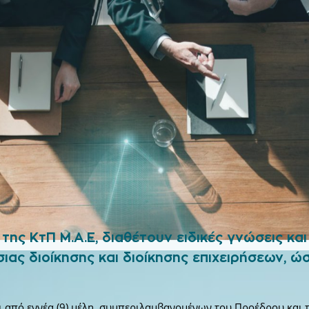
της ΚτΠ Μ.Α.Ε, διαθέτουν ειδικές γνώσεις και
σιας διοίκησης και διοίκησης επιχειρήσεων, 
αι από εννέα (9) μέλη, συμπεριλαμβανομένων του Προέδρου και 