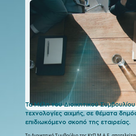
Τα Μέλη του Διοικητικού Συμβουλίου 
τεχνολογίες αιχμής, σε θέματα δημό
επιδιωκόμενο σκοπό της εταιρείας.
Το Διοικητικό Συμβούλιο της ΚτΠ Μ.Α.Ε. αποτελείτ