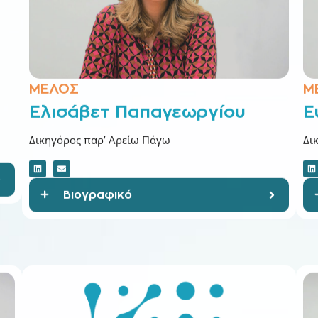
ΜΕΛΟΣ
Μ
Ελισάβετ Παπαγεωργίου
Ε
Δικηγόρος παρ’ Αρείω Πάγω
Δι
Βιογραφικό