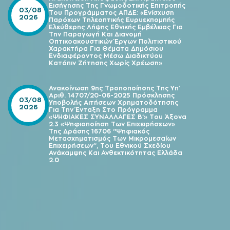
Εισήγησης Της Γνωμοδοτικής Επιτροπής
03/08
Του Προγράμματος ΑΠΔΕ: «Ενίσχυση
2026
Παρόχων Τηλεοπτικής Ευρυεκπομπής
Ελεύθερης Λήψης Εθνικής Εμβέλειας Για
Την Παραγωγή Και Διανομή
Οπτικοακουστικών Έργων Πολιτιστικού
Χαρακτήρα Για Θέματα Δημόσιου
Ενδιαφέροντος Μέσω Διαδικτύου
Κατόπιν Ζήτησης Χωρίς Χρέωση»
Ανακοίνωση 9ης Τροποποίησης Της Υπ’
Αριθ. 14707/20-06-2025 Πρόσκλησης
03/08
Υποβολής Αιτήσεων Χρηματοδότησης
2026
Για Την Ένταξη Στο Πρόγραμμα
«ΨΗΦΙΑΚΕΣ ΣΥΝΑΛΛΑΓΕΣ Β’» Του Άξονα
2.3 «Ψηφιοποίηση Των Επιχειρήσεων»
Της Δράσης 16706 “Ψηφιακός
Μετασχηματισμός Των Μικρομεσαίων
Επιχειρήσεων”, Του Εθνικού Σχεδίου
Ανάκαμψης Και Ανθεκτικότητας Ελλάδα
2.0