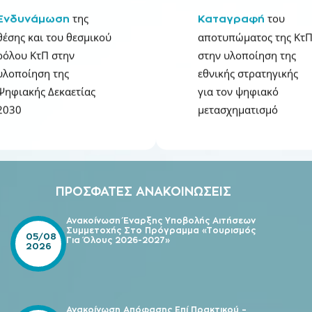
της
του
Ενδυνάμωση
Καταγραφή
θέσης και του θεσμικού
αποτυπώματος της Κτ
ρόλου ΚτΠ στην
στην υλοποίηση της
υλοποίηση της
εθνικής στρατηγικής
Ψηφιακής Δεκαετίας
για τον ψηφιακό
2030
μετασχηματισμό
ΠΡΟΣΦΑΤΕΣ ΑΝΑΚΟΙΝΩΣΕΙΣ
Ανακοίνωση Έναρξης Υποβολής Αιτήσεων
Συμμετοχής Στο Πρόγραμμα «Τουρισμός
05/08
Για Όλους 2026-2027»
2026
Ανακοίνωση Απόφασης Επί Πρακτικού –