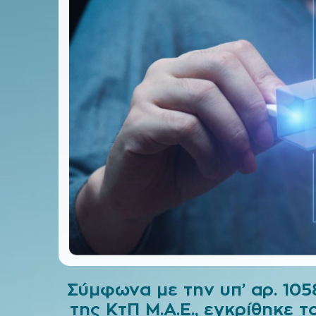
Σύμφωνα με την υπ’ αρ. 105
της ΚτΠ Μ.Α.Ε., εγκρίθηκε 