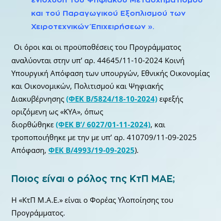
και τού Παραγωγικού Εξοπλισμού των
Χειροτεχνικών Έπιχειρήσεων ».
Οι όροι και οι προϋποθέσεις του Προγράμματος
αναλύονται στην υπ’ αρ. 44645/11-10-2024 Κοινή
Υπουργική Απόφαση των υπουργών, Εθνικής Οικονομίας
και Οικονομικών, Πολιτισμού και Ψηφιακής
Διακυβέρνησης
(ΦΕΚ Β/5824/18-10-2024)
εφεξής
οριζόμενη ως «ΚΥΑ», όπως
διορθώθηκε
(ΦΕΚ B’/ 6027/01-11-2024)
, και
τροποποιήθηκε με την με υπ’ αρ. 410709/11-09-2025
Απόφαση,
ΦΕΚ Β/4993/19-09-2025
).
Ποιος είναι ο ρόλος της ΚτΠ ΜΑΕ;
Η «ΚτΠ Μ.Α.Ε.» είναι ο Φορέας Υλοποίησης του
Προγράμματος.