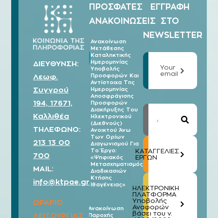
ΠΡΟΣΦΑΤΕΣ
ΕΓΓΡΑΦΗ
ΑΝΑΚΟΙΝΩΣΕΙΣ
ΣΤΟ
NEWSLETTER
Ανακοίνωση
Μετάθεσης
07/08
Καταληκτικής
2026
Ημερομηνίας
ΔΙΕΥΘΥΝΣΗ:
Your
Υποβολής
email
Λεωφ.
Προσφορών Και
Αντίστοιχα Της
Συγγρού
Ημερομηνίας
Αποσφράγισης
194, 17671,
Προσφορών
Διακήρυξης Του
Καλλιθέα
Ηλεκτρονικού
(Διεθνούς)
ΤΗΛΕΦΩΝΟ:
Ανοικτού Άνω
Των Ορίων
213 13 00
Διαγωνισμού Για
Το Έργο:
ΚΑΤΑΓΓΕΛΙΕΣ
700
ΕΡΓΩΝ
«Ψηφιακός
Μετασχηματισμός
MAIL:
Διαδικασιών
Κτήσης
info@ktpae.gr
Ιθαγένειας»
ΗΛΕΚΤΡΟΝΙΚΗ
ΠΛΑΤΦΟΡΜΑ
Υποβολής
ΩΡΑΡΙΟ
Αναφορών
Ανακοίνωση
βάσει του ν.
ΛΕΙΤΟΥΡΓΙΑΣ
Παροχής