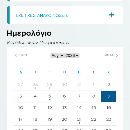
+
ΣΧΕΤΙΚΕΣ ΑΝΑΚΟΙΝΩΣΕΙΣ
Ημερολόγιο
Καταληκτικών Ημερομηνιών
ΠΡΙΝ
ΜΕΤΑ
Δ
Τ
Τ
Π
Π
Σ
Κ
27
28
29
30
31
1
2
3
4
5
6
7
8
9
10
11
12
13
14
15
16
17
18
19
20
21
22
23