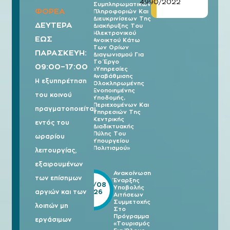
07/08
4990/2022
Συμπληρωματικών
2026
ΦΟΡΕΑ
Πληροφοριών Και
Διευκρινίσεων Της
ΔΕΥΤΕΡΑ
Διακήρυξης Του
Ηλεκτρονικού
ΕΩΣ
Ανοικτού Κάτω
Των Ορίων
ΠΑΡΑΣΚΕΥΗ:
Διαγωνισμού Για
Το Έργο
09:00–17:00
«Υπηρεσίες
Αναβάθμισης
Η εξυπηρέτηση
Ολοκληρωμένης
Ενοποιημένης
του κοινού
Υποδομής,
Περιεχομένων Και
πραγματοποιείται
Υπηρεσιών Της
Κεντρικής
εντός του
Διαδικτυακής
Πύλης Του
ωραρίου
Υπουργείου
Πολιτισμού»
λειτουργίας,
εξαιρουμένων
Ανακοίνωση
των επίσημων
Έναρξης
05/08
Υποβολής
2026
αργιών και των
Αιτήσεων
Συμμετοχής
λοιπών μη
Στο
Πρόγραμμα
εργάσιμων
«Τουρισμός