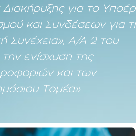
Διακήρυξης για το Υποέρ
σμού και Συνδέσεων για τ
ή Συνέχεια», Α/Α 2 του
 την ενίσχυση της
ροφοριών και των
ημόσιου Τομέα»