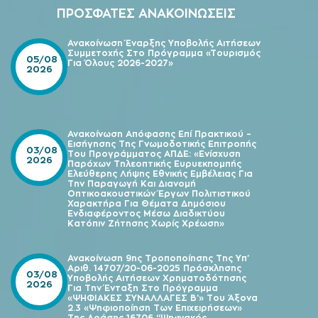
ΠΡΟΣΦΑΤΕΣ ΑΝΑΚΟΙΝΩΣΕΙΣ
Ανακοίνωση Έναρξης Υποβολής Αιτήσεων
Συμμετοχής Στο Πρόγραμμα «Τουρισμός
05/08
Για Όλους 2026-2027»
2026
Ανακοίνωση Απόφασης Επί Πρακτικού –
Εισήγησης Της Γνωμοδοτικής Επιτροπής
03/08
Του Προγράμματος ΑΠΔΕ: «Ενίσχυση
2026
Παρόχων Τηλεοπτικής Ευρυεκπομπής
Ελεύθερης Λήψης Εθνικής Εμβέλειας Για
Την Παραγωγή Και Διανομή
Οπτικοακουστικών Έργων Πολιτιστικού
Χαρακτήρα Για Θέματα Δημόσιου
Ενδιαφέροντος Μέσω Διαδικτύου
Κατόπιν Ζήτησης Χωρίς Χρέωση»
Ανακοίνωση 9ης Τροποποίησης Της Υπ’
Αριθ. 14707/20-06-2025 Πρόσκλησης
03/08
Υποβολής Αιτήσεων Χρηματοδότησης
2026
Για Την Ένταξη Στο Πρόγραμμα
«ΨΗΦΙΑΚΕΣ ΣΥΝΑΛΛΑΓΕΣ Β’» Του Άξονα
2.3 «Ψηφιοποίηση Των Επιχειρήσεων»
Της Δράσης 16706 “Ψηφιακός