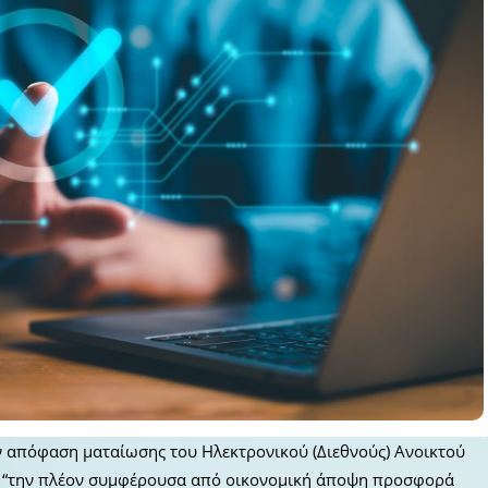
ν απόφαση ματαίωσης του Ηλεκτρονικού (Διεθνούς) Ανοικτού
ς “την πλέον συμφέρουσα από οικονομική άποψη προσφορά