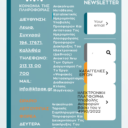
NEWSLETTER
Ανακοίνωση
Μετάθεσης
07/08
Καταληκτικής
2026
Ημερομηνίας
ΔΙΕΥΘΥΝΣΗ:
Your
Υποβολής
email
Λεωφ.
Προσφορών Και
Αντίστοιχα Της
Συγγρού
Ημερομηνίας
Αποσφράγισης
194, 17671,
Προσφορών
Διακήρυξης Του
Καλλιθέα
Ηλεκτρονικού
(Διεθνούς)
ΤΗΛΕΦΩΝΟ:
Ανοικτού Άνω
Των Ορίων
213 13 00
Διαγωνισμού Για
Το Έργο:
ΚΑΤΑΓΓΕΛΙΕΣ
700
«Ψηφιακός
ΕΡΓΩΝ
Μετασχηματισμός
MAIL:
Διαδικασιών
Κτήσης
info@ktpae.gr
Ιθαγένειας»
ΗΛΕΚΤΡΟΝΙΚΗ
ΠΛΑΤΦΟΡΜΑ
Υποβολής
ΩΡΑΡΙΟ
Αναφορών
Ανακοίνωση
βάσει του ν.
ΛΕΙΤΟΥΡΓΙΑΣ
Παροχής
07/08
4990/2022
Συμπληρωματικών
2026
ΦΟΡΕΑ
Πληροφοριών Και
Διευκρινίσεων Της
ΔΕΥΤΕΡΑ
Διακήρυξης Του