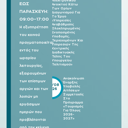
Ηλεκτρονικού
ΕΩΣ
Ανοικτού Κάτω
Των Ορίων
ΠΑΡΑΣΚΕΥΗ:
Διαγωνισμού Για
Το Έργο
09:00–17:00
«Υπηρεσίες
Αναβάθμισης
Η εξυπηρέτηση
Ολοκληρωμένης
Ενοποιημένης
του κοινού
Υποδομής,
Περιεχομένων Και
πραγματοποιείται
Υπηρεσιών Της
Κεντρικής
εντός του
Διαδικτυακής
Πύλης Του
ωραρίου
Υπουργείου
Πολιτισμού»
λειτουργίας,
εξαιρουμένων
Ανακοίνωση
των επίσημων
Έναρξης
05/08
Υποβολής
2026
αργιών και των
Αιτήσεων
Συμμετοχής
λοιπών μη
Στο
Πρόγραμμα
εργάσιμων
«Τουρισμός
Για Όλους
ημερών που
2026-
2027»
προβλέπονται
από την κείμενη