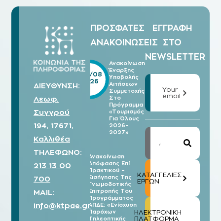
ΠΡΟΣΦΑΤΕΣ
ΕΓΓΡΑΦΗ
ΑΝΑΚΟΙΝΩΣΕΙΣ
ΣΤΟ
NEWSLETTER
Ανακοίνωση
Έναρξης
05/08
Υποβολής
2026
Αιτήσεων
ΔΙΕΥΘΥΝΣΗ:
Your
Συμμετοχής
email
Λεωφ.
Στο
Πρόγραμμα
Συγγρού
«Τουρισμός
Για Όλους
194, 17671,
2026-
2027»
Καλλιθέα
ΤΗΛΕΦΩΝΟ:
Ανακοίνωση
Απόφασης Επί
213 13 00
03/08
Πρακτικού –
2026
ΚΑΤΑΓΓΕΛΙΕΣ
Εισήγησης Της
700
ΕΡΓΩΝ
Γνωμοδοτικής
MAIL:
Επιτροπής Του
Προγράμματος
info@ktpae.gr
ΑΠΔΕ: «Ενίσχυση
Παρόχων
ΗΛΕΚΤΡΟΝΙΚΗ
ΠΛΑΤΦΟΡΜΑ
Τηλεοπτικής