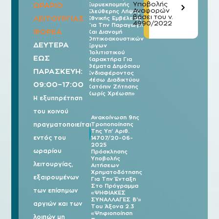
Υποβολής
ΩΡΑΡΙΟ
Ευρυεκπομπής
Αναφορών
Ελεύθερης Λήψης
βάσει του ν.
ΛΕΙΤΟΥΡΓΙΑΣ
Εθνικής Εμβέλειας
4990/2022
Για Την Παραγωγή
ΦΟΡΕΑ
Και Διανομή
Οπτικοακουστικών
ΔΕΥΤΕΡΑ
Έργων
Πολιτιστικού
ΕΩΣ
Χαρακτήρα Για
Θέματα Δημόσιου
ΠΑΡΑΣΚΕΥΗ:
Ενδιαφέροντος
Μέσω Διαδικτύου
09:00–17:00
Κατόπιν Ζήτησης
Χωρίς Χρέωση»
Η εξυπηρέτηση
του κοινού
Ανακοίνωση 9ης
πραγματοποιείται
Τροποποίησης
03/08
Της Υπ’ Αριθ.
2026
εντός του
14707/20-06-
2025
ωραρίου
Πρόσκλησης
Υποβολής
λειτουργίας,
Αιτήσεων
Χρηματοδότησης
εξαιρουμένων
Για Την Ένταξη
Στο Πρόγραμμα
των επίσημων
«ΨΗΦΙΑΚΕΣ
ΣΥΝΑΛΛΑΓΕΣ Β’»
αργιών και των
Του Άξονα 2.3
«Ψηφιοποίηση
λοιπών μη