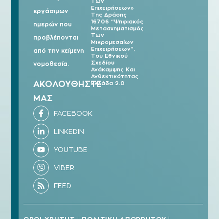
Των
Επιχειρήσεων»
εργάσιμων
Της Δράσης
16706 “Ψηφιακός
ημερών που
Μετασχηματισμός
Των
προβλέπονται
Μικρομεσαίων
Επιχειρήσεων”,
από την κείμενη
Του Εθνικού
Σχεδίου
νομοθεσία.
Ανάκαμψης Και
Ανθεκτικότητας
ΑΚΟΛΟΥΘΗΣΤΕ
Ελλάδα 2.0
ΜΑΣ