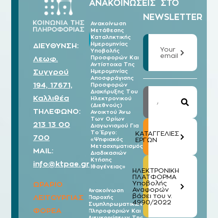
ΑΝΑΚΟΙΝΩΣΕΙΣ
ΣΤΟ
NEWSLETTER
Ανακοίνωση
Μετάθεσης
07/08
Καταληκτικής
2026
Ημερομηνίας
ΔΙΕΥΘΥΝΣΗ:
Your
Υποβολής
email
Λεωφ.
Προσφορών Και
Αντίστοιχα Της
Συγγρού
Ημερομηνίας
Αποσφράγισης
194, 17671,
Προσφορών
Διακήρυξης Του
Καλλιθέα
Ηλεκτρονικού
(Διεθνούς)
ΤΗΛΕΦΩΝΟ:
Ανοικτού Άνω
Των Ορίων
213 13 00
Διαγωνισμού Για
Το Έργο:
ΚΑΤΑΓΓΕΛΙΕΣ
700
«Ψηφιακός
ΕΡΓΩΝ
Μετασχηματισμός
MAIL:
Διαδικασιών
Κτήσης
info@ktpae.gr
Ιθαγένειας»
ΗΛΕΚΤΡΟΝΙΚΗ
ΠΛΑΤΦΟΡΜΑ
Υποβολής
ΩΡΑΡΙΟ
Αναφορών
Ανακοίνωση
βάσει του ν.
ΛΕΙΤΟΥΡΓΙΑΣ
Παροχής
07/08
4990/2022
Συμπληρωματικών
2026
ΦΟΡΕΑ
Πληροφοριών Και
Διευκρινίσεων Της