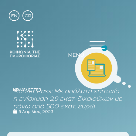
EN
GR
MENU
NEWSLETTER
Market Pass: Με απόλυτη επιτυχία
η ενίσχυση 2,9 εκατ. δικαιούχων με
πάνω από 500 εκατ. ευρώ
5 Απριλίου, 2023