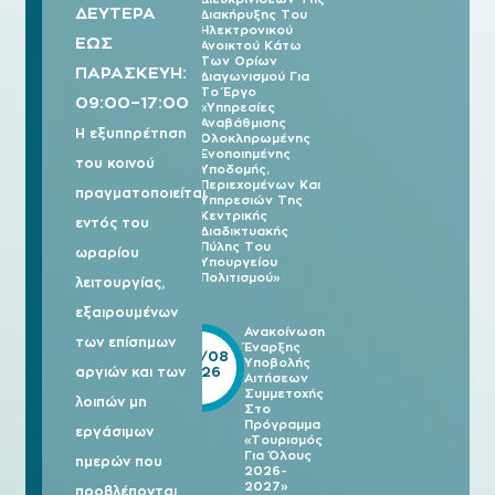
ΔΕΥΤΕΡΑ
Διακήρυξης Του
Ηλεκτρονικού
ΕΩΣ
Ανοικτού Κάτω
Των Ορίων
ΠΑΡΑΣΚΕΥΗ:
Διαγωνισμού Για
Το Έργο
09:00–17:00
«Υπηρεσίες
Αναβάθμισης
Η εξυπηρέτηση
Ολοκληρωμένης
Ενοποιημένης
του κοινού
Υποδομής,
Περιεχομένων Και
πραγματοποιείται
Υπηρεσιών Της
Κεντρικής
εντός του
Διαδικτυακής
Πύλης Του
ωραρίου
Υπουργείου
Πολιτισμού»
λειτουργίας,
εξαιρουμένων
Ανακοίνωση
των επίσημων
Έναρξης
05/08
Υποβολής
2026
αργιών και των
Αιτήσεων
Συμμετοχής
λοιπών μη
Στο
Πρόγραμμα
εργάσιμων
«Τουρισμός
Για Όλους
ημερών που
2026-
2027»
προβλέπονται