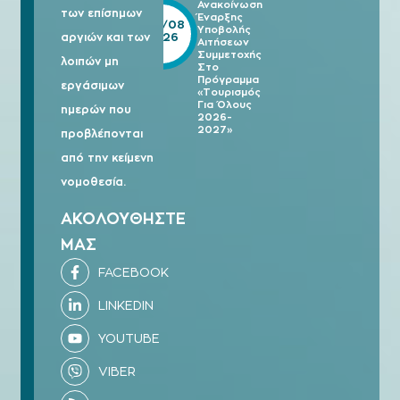
Ανακοίνωση
των επίσημων
Έναρξης
05/08
Υποβολής
2026
αργιών και των
Αιτήσεων
Συμμετοχής
λοιπών μη
Στο
Πρόγραμμα
εργάσιμων
«Τουρισμός
Για Όλους
ημερών που
2026-
2027»
προβλέπονται
από την κείμενη
νομοθεσία.
ΑΚΟΛΟΥΘΗΣΤΕ
ΜΑΣ