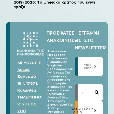
2019-2026: Το ψηφιακό κράτος που έγινε
πράξη
ΠΡΟΣΦΑΤΕΣ
ΕΓΓΡΑΦΗ
ΑΝΑΚΟΙΝΩΣΕΙΣ
ΣΤΟ
NEWSLETTER
Ανακοίνωση
Μετάθεσης
07/08
Καταληκτικής
2026
Ημερομηνίας
ΔΙΕΥΘΥΝΣΗ:
Your
Υποβολής
email
Λεωφ.
Προσφορών Και
Αντίστοιχα Της
Συγγρού
Ημερομηνίας
Αποσφράγισης
194, 17671,
Προσφορών
Διακήρυξης Του
Καλλιθέα
Ηλεκτρονικού
(Διεθνούς)
ΤΗΛΕΦΩΝΟ:
Ανοικτού Άνω
Των Ορίων
213 13 00
Διαγωνισμού Για
Το Έργο:
ΚΑΤΑΓΓΕΛΙΕΣ
700
«Ψηφιακός
ΕΡΓΩΝ