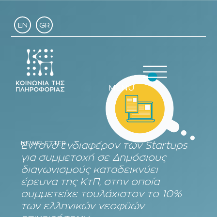
EN
GR
MENU
NEWSLETTER
Έντονο ενδιαφέρον των Startups
για συμμετοχή σε Δημόσιους
διαγωνισμούς καταδεικνύει
έρευνα της ΚτΠ, στην οποία
συμμετείχε τουλάχιστον το 10%
των ελληνικών νεοφϋών