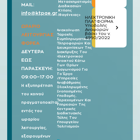
Μετασχηματισμός
MAIL:
Διαδικασιών
Κτήσης
info@ktpae.gr
Ιθαγένειας»
ΗΛΕΚΤΡΟΝΙΚΗ
ΠΛΑΤΦΟΡΜΑ
Υποβολής
ΩΡΑΡΙΟ
Αναφορών
Ανακοίνωση
βάσει του ν.
ΛΕΙΤΟΥΡΓΙΑΣ
Παροχής
07/08
4990/2022
Συμπληρωματικών
2026
ΦΟΡΕΑ
Πληροφοριών Και
Διευκρινίσεων Της
ΔΕΥΤΕΡΑ
Διακήρυξης Του
Ηλεκτρονικού
ΕΩΣ
Ανοικτού Κάτω
Των Ορίων
ΠΑΡΑΣΚΕΥΗ:
Διαγωνισμού Για
Το Έργο
09:00–17:00
«Υπηρεσίες
Αναβάθμισης
Η εξυπηρέτηση
Ολοκληρωμένης
Ενοποιημένης
του κοινού
Υποδομής,
Περιεχομένων Και
πραγματοποιείται
Υπηρεσιών Της
Κεντρικής
εντός του
Διαδικτυακής
Πύλης Του
ωραρίου
Υπουργείου
Πολιτισμού»
λειτουργίας,
εξαιρουμένων