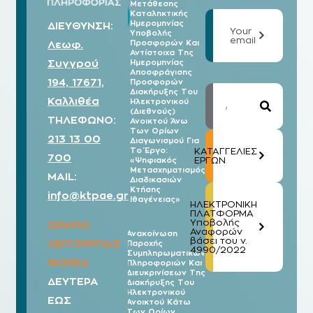
Μετάθεσης
07/08
Καταληκτικής
2026
Ημερομηνίας
ΔΙΕΥΘΥΝΣΗ:
Your
Υποβολής
email
Λεωφ.
Προσφορών Και
Αντίστοιχα Της
Συγγρού
Ημερομηνίας
Αποσφράγισης
194, 17671,
Προσφορών
Διακήρυξης Του
Καλλιθέα
Ηλεκτρονικού
(Διεθνούς)
ΤΗΛΕΦΩΝΟ:
Ανοικτού Άνω
Των Ορίων
213 13 00
Διαγωνισμού Για
Το Έργο:
ΚΑΤΑΓΓΕΛΙΕΣ
700
ΕΡΓΩΝ
«Ψηφιακός
Μετασχηματισμός
MAIL:
Διαδικασιών
Κτήσης
info@ktpae.gr
Ιθαγένειας»
ΗΛΕΚΤΡΟΝΙΚΗ
ΠΛΑΤΦΟΡΜΑ
Υποβολής
ΩΡΑΡΙΟ
Αναφορών
Ανακοίνωση
βάσει του ν.
ΛΕΙΤΟΥΡΓΙΑΣ
Παροχής
07/08
4990/2022
Συμπληρωματικών
2026
ΦΟΡΕΑ
Πληροφοριών Και
Διευκρινίσεων Της
ΔΕΥΤΕΡΑ
Διακήρυξης Του
Ηλεκτρονικού
ΕΩΣ
Ανοικτού Κάτω
Των Ορίων