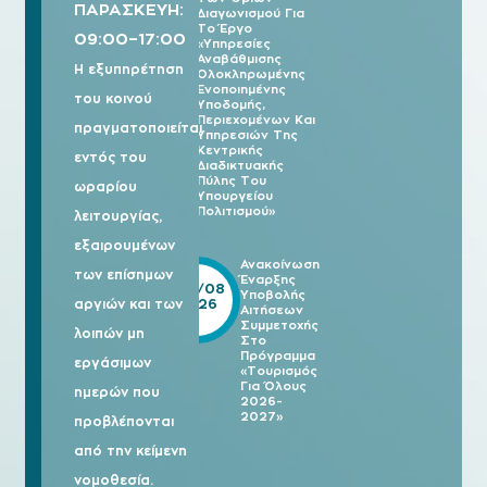
ΠΑΡΑΣΚΕΥΗ:
Διαγωνισμού Για
Το Έργο
09:00–17:00
«Υπηρεσίες
Αναβάθμισης
Η εξυπηρέτηση
Ολοκληρωμένης
Ενοποιημένης
του κοινού
Υποδομής,
Περιεχομένων Και
πραγματοποιείται
Υπηρεσιών Της
Κεντρικής
εντός του
Διαδικτυακής
Πύλης Του
ωραρίου
Υπουργείου
Πολιτισμού»
λειτουργίας,
εξαιρουμένων
Ανακοίνωση
των επίσημων
Έναρξης
05/08
Υποβολής
2026
αργιών και των
Αιτήσεων
Συμμετοχής
λοιπών μη
Στο
Πρόγραμμα
εργάσιμων
«Τουρισμός
Για Όλους
ημερών που
2026-
2027»
προβλέπονται
από την κείμενη
νομοθεσία.