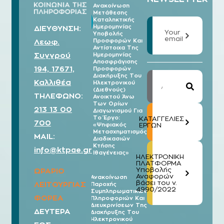
Ανακοίνωση
Μετάθεσης
07/08
Καταληκτικής
2026
Ημερομηνίας
ΔΙΕΥΘΥΝΣΗ:
Your
Υποβολής
email
Λεωφ.
Προσφορών Και
Αντίστοιχα Της
Συγγρού
Ημερομηνίας
Αποσφράγισης
194, 17671,
Προσφορών
Διακήρυξης Του
Καλλιθέα
Ηλεκτρονικού
(Διεθνούς)
ΤΗΛΕΦΩΝΟ:
Ανοικτού Άνω
Των Ορίων
213 13 00
Διαγωνισμού Για
Το Έργο:
ΚΑΤΑΓΓΕΛΙΕΣ
700
«Ψηφιακός
ΕΡΓΩΝ
Μετασχηματισμός
MAIL:
Διαδικασιών
Κτήσης
info@ktpae.gr
Ιθαγένειας»
ΗΛΕΚΤΡΟΝΙΚΗ
ΠΛΑΤΦΟΡΜΑ
Υποβολής
ΩΡΑΡΙΟ
Αναφορών
Ανακοίνωση
βάσει του ν.
ΛΕΙΤΟΥΡΓΙΑΣ
Παροχής
07/08
4990/2022
Συμπληρωματικών
2026
ΦΟΡΕΑ
Πληροφοριών Και
Διευκρινίσεων Της
ΔΕΥΤΕΡΑ
Διακήρυξης Του
Ηλεκτρονικού