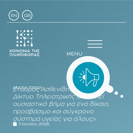
EN
GR
MENU
ΔΕΛΤΙΑ ΤΥΠΟΥ
Σταύρος Ασθενίδης: «Το Εθνικό
Δίκτυο Τηλεϊατρικής αποτελεί
ουσιαστικό βήμα για ένα δίκαιο,
προσβάσιμο και σύγχρονο
σύστημα υγείας για όλους»
3 Ιουνίου, 2026