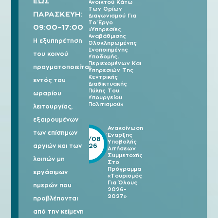
ΕΩΣ
Ανοικτού Κάτω
Των Ορίων
ΠΑΡΑΣΚΕΥΗ:
Διαγωνισμού Για
Το Έργο
09:00–17:00
«Υπηρεσίες
Αναβάθμισης
Η εξυπηρέτηση
Ολοκληρωμένης
Ενοποιημένης
του κοινού
Υποδομής,
Περιεχομένων Και
πραγματοποιείται
Υπηρεσιών Της
Κεντρικής
εντός του
Διαδικτυακής
Πύλης Του
ωραρίου
Υπουργείου
Πολιτισμού»
λειτουργίας,
εξαιρουμένων
Ανακοίνωση
των επίσημων
Έναρξης
05/08
Υποβολής
2026
αργιών και των
Αιτήσεων
Συμμετοχής
λοιπών μη
Στο
Πρόγραμμα
εργάσιμων
«Τουρισμός
Για Όλους
ημερών που
2026-
2027»
προβλέπονται
από την κείμενη