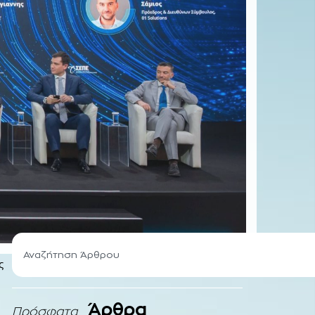
ς
Άρθρα
Πρόσφατα