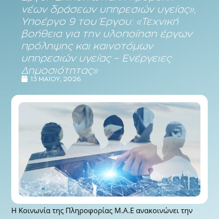
νέων δράσεων υπηρεσιών υγείας»,
Υποέργο 9 του Έργου: «Τεχνική
βοήθεια για την υλοποίηση έργων
πρόληψης και καινοτόμων
υπηρεσιών υγείας – Ενέργειες
Δημοσιότητας»
13 ΜΑΪ́ΟΥ, 2026
Η Κοινωνία της Πληροφορίας Μ.Α.Ε ανακοινώνει την