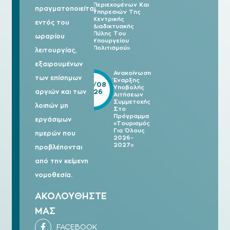
Περιεχομένων Και
πραγματοποιείται
Υπηρεσιών Της
Κεντρικής
εντός του
Διαδικτυακής
Πύλης Του
ωραρίου
Υπουργείου
Πολιτισμού»
λειτουργίας,
εξαιρουμένων
Ανακοίνωση
των επίσημων
Έναρξης
05/08
Υποβολής
2026
αργιών και των
Αιτήσεων
Συμμετοχής
λοιπών μη
Στο
Πρόγραμμα
εργάσιμων
«Τουρισμός
Για Όλους
ημερών που
2026-
2027»
προβλέπονται
από την κείμενη
νομοθεσία.
ΑΚΟΛΟΥΘΗΣΤΕ
ΜΑΣ