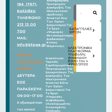
Αποσφράγισης
194, 17671,
Προσφορών
Διακήρυξης Του
Καλλιθέα
Ηλεκτρονικού
(Διεθνούς)
ΤΗΛΕΦΩΝΟ:
Ανοικτού Άνω
Των Ορίων
213 13 00
Διαγωνισμού Για
Το Έργο:
ΚΑΤΑΓΓΕΛΙΕΣ
700
ΕΡΓΩΝ
«Ψηφιακός
Μετασχηματισμός
MAIL:
Διαδικασιών
Κτήσης
info@ktpae.gr
Ιθαγένειας»
ΗΛΕΚΤΡΟΝΙΚΗ
ΠΛΑΤΦΟΡΜΑ
Υποβολής
ΩΡΑΡΙΟ
Αναφορών
Ανακοίνωση
βάσει του ν.
ΛΕΙΤΟΥΡΓΙΑΣ
Παροχής
07/08
4990/2022
Συμπληρωματικών
2026
ΦΟΡΕΑ
Πληροφοριών Και
Διευκρινίσεων Της
ΔΕΥΤΕΡΑ
Διακήρυξης Του
Ηλεκτρονικού
ΕΩΣ
Ανοικτού Κάτω
Των Ορίων
ΠΑΡΑΣΚΕΥΗ:
Διαγωνισμού Για
Το Έργο
09:00–17:00
«Υπηρεσίες
Αναβάθμισης
Η εξυπηρέτηση
Ολοκληρωμένης
Ενοποιημένης
του κοινού
Υποδομής,