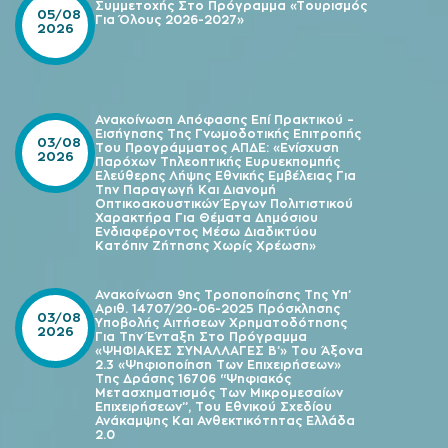
Συμμετοχής Στο Πρόγραμμα «Τουρισμός
05/08
Για Όλους 2026-2027»
2026
Ανακοίνωση Απόφασης Επί Πρακτικού –
Εισήγησης Της Γνωμοδοτικής Επιτροπής
03/08
Του Προγράμματος ΑΠΔΕ: «Ενίσχυση
2026
Παρόχων Τηλεοπτικής Ευρυεκπομπής
Ελεύθερης Λήψης Εθνικής Εμβέλειας Για
Την Παραγωγή Και Διανομή
Οπτικοακουστικών Έργων Πολιτιστικού
Χαρακτήρα Για Θέματα Δημόσιου
Ενδιαφέροντος Μέσω Διαδικτύου
Κατόπιν Ζήτησης Χωρίς Χρέωση»
Ανακοίνωση 9ης Τροποποίησης Της Υπ’
Αριθ. 14707/20-06-2025 Πρόσκλησης
03/08
Υποβολής Αιτήσεων Χρηματοδότησης
2026
Για Την Ένταξη Στο Πρόγραμμα
«ΨΗΦΙΑΚΕΣ ΣΥΝΑΛΛΑΓΕΣ Β’» Του Άξονα
2.3 «Ψηφιοποίηση Των Επιχειρήσεων»
Της Δράσης 16706 “Ψηφιακός
Μετασχηματισμός Των Μικρομεσαίων
Επιχειρήσεων”, Του Εθνικού Σχεδίου
Ανάκαμψης Και Ανθεκτικότητας Ελλάδα
2.0