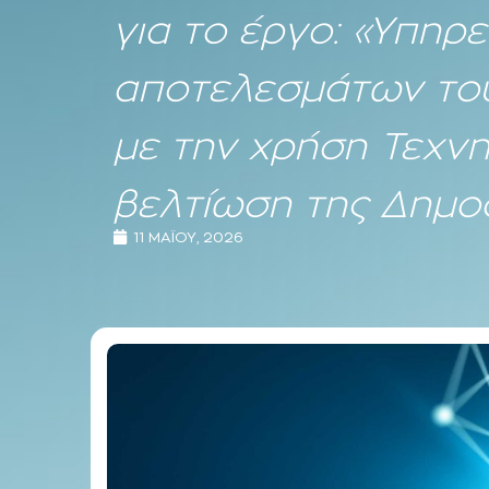
για το έργο: «Υπηρ
αποτελεσμάτων το
με την χρήση Τεχνη
βελτίωση της Δημοσ
11 ΜΑΪ́ΟΥ, 2026