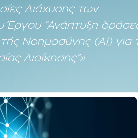
εσίες Διάχυσης των
υ Έργου “Ανάπτυξη δράσ
τής Νοημοσύνης (ΑΙ) για 
ίας Διοίκησης”»