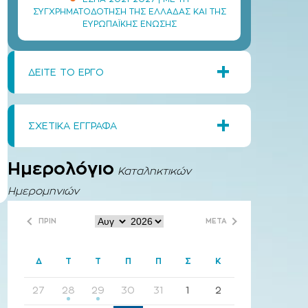
ΣΥΓΧΡΗΜΑΤΟΔΌΤΗΣΗ ΤΗΣ ΕΛΛΆΔΑΣ ΚΑΙ ΤΗΣ
ΕΥΡΩΠΑΪΚΉΣ ΈΝΩΣΗΣ
+
ΔΕΙΤΕ ΤΟ ΕΡΓΟ
+
ΣΧΕΤΙΚΑ ΕΓΓΡΑΦΑ
Ημερολόγιο
Καταληκτικών
Ημερομηνιών
ΠΡΙΝ
ΜΕΤΑ
Δ
Τ
Τ
Π
Π
Σ
Κ
27
28
29
30
31
1
2