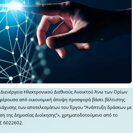
 Διενέργεια Ηλεκτρονικού Διεθνούς Ανοικτού Άνω των Ορίων
υμφέρουσα από οικονομική άποψη προσφορά βάσει βέλτιστης
ς Διάχυσης των αποτελεσμάτων του Έργου “Ανάπτυξη δράσεων με
ωση της Δημοσίας Διοίκησης”», χρηματοδοτούμενο από το
Σ 6022602.