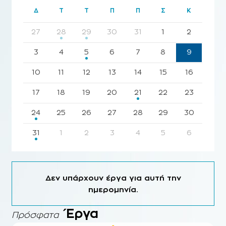
Δ
Τ
Τ
Π
Π
Σ
Κ
27
28
29
30
31
1
2
3
4
5
6
7
8
9
10
11
12
13
14
15
16
17
18
19
20
21
22
23
24
25
26
27
28
29
30
31
1
2
3
4
5
6
Δεν υπάρχουν έργα για αυτή την
ημερομηνία.
Έργα
Πρόσφατα