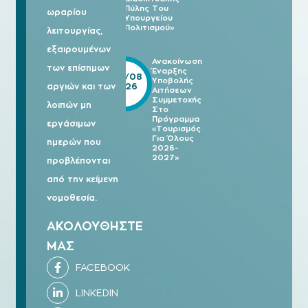
Πύλης Του
ωραρίου
Υπουργείου
Πολιτισμού»
λειτουργίας,
εξαιρουμένων
Ανακοίνωση
των επίσημων
Έναρξης
05/08
Υποβολής
2026
αργιών και των
Αιτήσεων
Συμμετοχής
λοιπών μη
Στο
Πρόγραμμα
εργάσιμων
«Τουρισμός
Για Όλους
ημερών που
2026-
2027»
προβλέπονται
από την κείμενη
νομοθεσία.
ΑΚΟΛΟΥΘΗΣΤΕ
ΜΑΣ