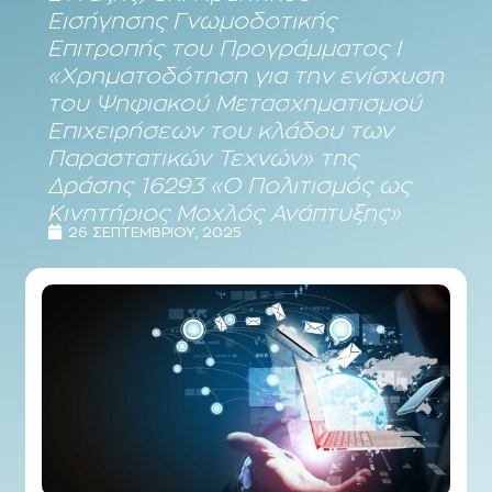
Εισήγησης Γνωμοδοτικής
Επιτροπής του Προγράμματος Ι
«Χρηματοδότηση για την ενίσχυση
του Ψηφιακού Μετασχηματισμού
Επιχειρήσεων του κλάδου των
Παραστατικών Τεχνών» της
Δράσης 16293 «Ο Πολιτισμός ως
Κινητήριος Μοχλός Ανάπτυξης»
26 ΣΕΠΤΕΜΒΡΊΟΥ, 2025