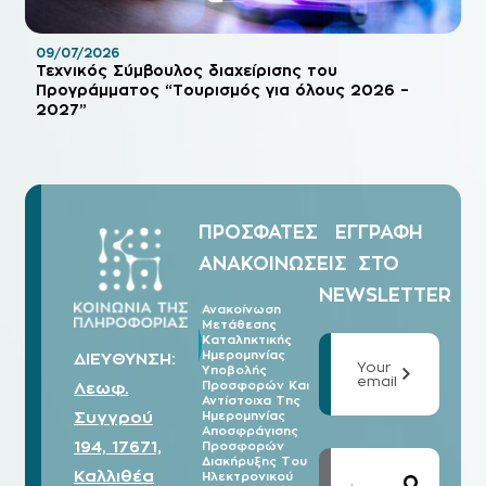
09/07/2026
Τεχνικός Σύμβουλος διαχείρισης του
Προγράμματος “Τουρισμός για όλους 2026 –
2027”
ΠΡΟΣΦΑΤΕΣ
ΕΓΓΡΑΦΗ
ΑΝΑΚΟΙΝΩΣΕΙΣ
ΣΤΟ
NEWSLETTER
Ανακοίνωση
Μετάθεσης
07/08
Καταληκτικής
2026
Ημερομηνίας
ΔΙΕΥΘΥΝΣΗ:
Your
Υποβολής
email
Λεωφ.
Προσφορών Και
Αντίστοιχα Της
Συγγρού
Ημερομηνίας
Αποσφράγισης
194, 17671,
Προσφορών
Διακήρυξης Του
Καλλιθέα
Ηλεκτρονικού