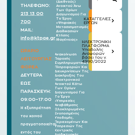
(Διεθνούς)
ΤΗΛΕΦΩΝΟ:
Ανοικτού Άνω
Των Ορίων
213 13 00
Διαγωνισμού Για
Το Έργο:
ΚΑΤΑΓΓΕΛΙΕΣ
700
ΕΡΓΩΝ
«Ψηφιακός
Μετασχηματισμός
MAIL:
Διαδικασιών
Κτήσης
info@ktpae.gr
Ιθαγένειας»
ΗΛΕΚΤΡΟΝΙΚΗ
ΠΛΑΤΦΟΡΜΑ
Υποβολής
ΩΡΑΡΙΟ
Αναφορών
Ανακοίνωση
βάσει του ν.
ΛΕΙΤΟΥΡΓΙΑΣ
Παροχής
07/08
4990/2022
Συμπληρωματικών
2026
ΦΟΡΕΑ
Πληροφοριών Και
Διευκρινίσεων Της
ΔΕΥΤΕΡΑ
Διακήρυξης Του
Ηλεκτρονικού
ΕΩΣ
Ανοικτού Κάτω
Των Ορίων
ΠΑΡΑΣΚΕΥΗ:
Διαγωνισμού Για
Το Έργο
09:00–17:00
«Υπηρεσίες
Αναβάθμισης
Η εξυπηρέτηση
Ολοκληρωμένης
Ενοποιημένης
του κοινού
Υποδομής,
Περιεχομένων Και
πραγματοποιείται
Υπηρεσιών Της
Κεντρικής
εντός του
Διαδικτυακής