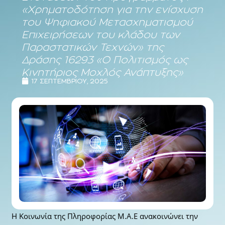
«Χρηματοδότηση για την ενίσχυση
του Ψηφιακού Μετασχηματισμού
Επιχειρήσεων του κλάδου των
Παραστατικών Τεχνών» της
Δράσης 16293 «Ο Πολιτισμός ως
Κινητήριος Μοχλός Ανάπτυξης»
17 ΣΕΠΤΕΜΒΡΊΟΥ, 2025
Η Κοινωνία της Πληροφορίας Μ.Α.Ε ανακοινώνει την