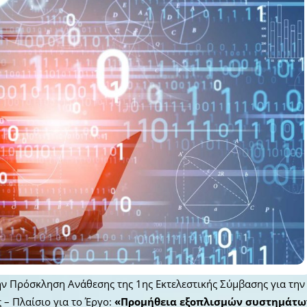
ην Πρόσκληση Ανάθεσης της 1ης Εκτελεστικής Σύμβασης για την
 – Πλαίσιο για τo Έργο:
«Προμήθεια εξοπλισμών συστημάτω