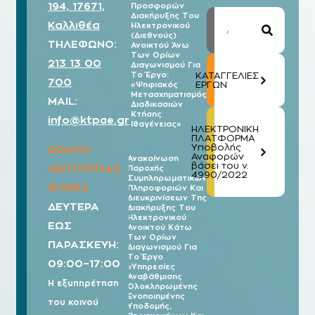
194, 17671,
Προσφορών
Διακήρυξης Του
Καλλιθέα
Ηλεκτρονικού
(Διεθνούς)
ΤΗΛΕΦΩΝΟ:
Ανοικτού Άνω
Των Ορίων
213 13 00
Διαγωνισμού Για
Το Έργο:
ΚΑΤΑΓΓΕΛΙΕΣ
700
ΕΡΓΩΝ
«Ψηφιακός
Μετασχηματισμός
MAIL:
Διαδικασιών
Κτήσης
info@ktpae.gr
Ιθαγένειας»
ΗΛΕΚΤΡΟΝΙΚΗ
ΠΛΑΤΦΟΡΜΑ
Υποβολής
ΩΡΑΡΙΟ
Αναφορών
Ανακοίνωση
βάσει του ν.
ΛΕΙΤΟΥΡΓΙΑΣ
Παροχής
07/08
4990/2022
Συμπληρωματικών
2026
ΦΟΡΕΑ
Πληροφοριών Και
Διευκρινίσεων Της
ΔΕΥΤΕΡΑ
Διακήρυξης Του
Ηλεκτρονικού
ΕΩΣ
Ανοικτού Κάτω
Των Ορίων
ΠΑΡΑΣΚΕΥΗ:
Διαγωνισμού Για
Το Έργο
09:00–17:00
«Υπηρεσίες
Αναβάθμισης
Η εξυπηρέτηση
Ολοκληρωμένης
Ενοποιημένης
του κοινού
Υποδομής,