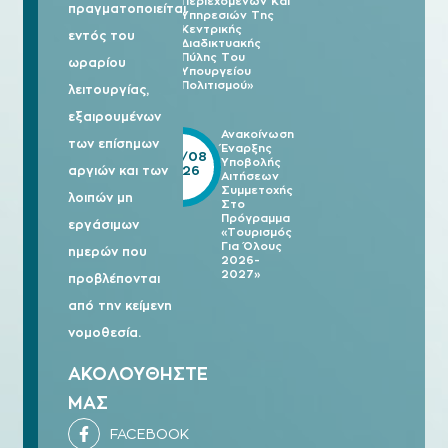
Περιεχομένων Και
πραγματοποιείται
Υπηρεσιών Της
Κεντρικής
εντός του
Διαδικτυακής
Πύλης Του
ωραρίου
Υπουργείου
Πολιτισμού»
λειτουργίας,
εξαιρουμένων
Ανακοίνωση
των επίσημων
Έναρξης
05/08
Υποβολής
2026
αργιών και των
Αιτήσεων
Συμμετοχής
λοιπών μη
Στο
Πρόγραμμα
εργάσιμων
«Τουρισμός
Για Όλους
ημερών που
2026-
2027»
προβλέπονται
από την κείμενη
νομοθεσία.
ΑΚΟΛΟΥΘΗΣΤΕ
ΜΑΣ