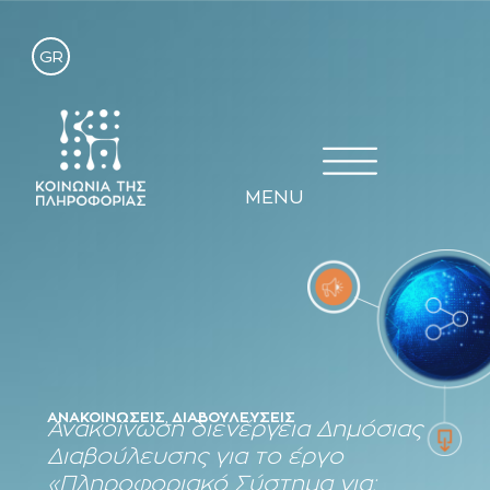
GR
MENU
ΑΝΑΚΟΙΝΏΣΕΙΣ
,
ΔΙΑΒΟΥΛΕΎΣΕΙΣ
Ανακοίνωση διενέργεια Δημόσιας
Διαβούλευσης για το έργο
«Πληροφοριακό Σύστημα για: