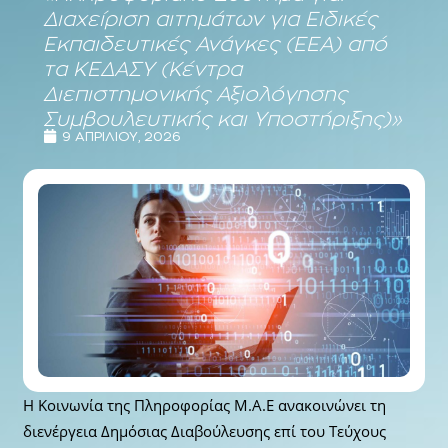
Διαχείριση αιτημάτων για Ειδικές
Εκπαιδευτικές Ανάγκες (ΕΕΑ) από
τα ΚΕΔΑΣΥ (Κέντρα
Διεπιστημονικής Αξιολόγησης
Συμβουλευτικής και Υποστήριξης)»
9 ΑΠΡΙΛΊΟΥ, 2026
Η Κοινωνία της Πληροφορίας Μ.Α.Ε ανακοινώνει τη
διενέργεια Δημόσιας Διαβούλευσης επί του Τεύχους