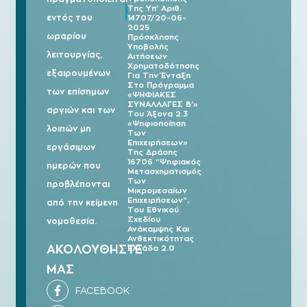
03/08
Της Υπ’ Αριθ.
2026
εντός του
14707/20-06-
2025
ωραρίου
Πρόσκλησης
Υποβολής
λειτουργίας,
Αιτήσεων
Χρηματοδότησης
εξαιρουμένων
Για Την Ένταξη
Στο Πρόγραμμα
των επίσημων
«ΨΗΦΙΑΚΕΣ
ΣΥΝΑΛΛΑΓΕΣ Β’»
αργιών και των
Του Άξονα 2.3
«Ψηφιοποίηση
λοιπών μη
Των
Επιχειρήσεων»
εργάσιμων
Της Δράσης
16706 “Ψηφιακός
ημερών που
Μετασχηματισμός
Των
προβλέπονται
Μικρομεσαίων
Επιχειρήσεων”,
από την κείμενη
Του Εθνικού
Σχεδίου
νομοθεσία.
Ανάκαμψης Και
Ανθεκτικότητας
ΑΚΟΛΟΥΘΗΣΤΕ
Ελλάδα 2.0
ΜΑΣ