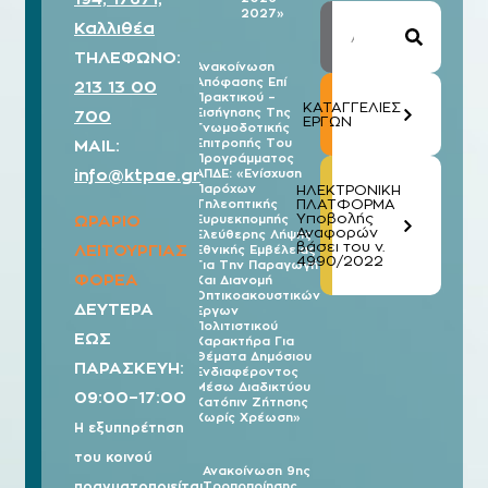
2027»
Καλλιθέα
ΤΗΛΕΦΩΝΟ:
Ανακοίνωση
Απόφασης Επί
213 13 00
03/08
Πρακτικού –
2026
ΚΑΤΑΓΓΕΛΙΕΣ
Εισήγησης Της
700
ΕΡΓΩΝ
Γνωμοδοτικής
MAIL:
Επιτροπής Του
Προγράμματος
info@ktpae.gr
ΑΠΔΕ: «Ενίσχυση
Παρόχων
ΗΛΕΚΤΡΟΝΙΚΗ
ΠΛΑΤΦΟΡΜΑ
Τηλεοπτικής
Υποβολής
ΩΡΑΡΙΟ
Ευρυεκπομπής
Αναφορών
Ελεύθερης Λήψης
βάσει του ν.
ΛΕΙΤΟΥΡΓΙΑΣ
Εθνικής Εμβέλειας
4990/2022
Για Την Παραγωγή
ΦΟΡΕΑ
Και Διανομή
Οπτικοακουστικών
ΔΕΥΤΕΡΑ
Έργων
Πολιτιστικού
ΕΩΣ
Χαρακτήρα Για
Θέματα Δημόσιου
ΠΑΡΑΣΚΕΥΗ:
Ενδιαφέροντος
Μέσω Διαδικτύου
09:00–17:00
Κατόπιν Ζήτησης
Χωρίς Χρέωση»
Η εξυπηρέτηση
του κοινού
Ανακοίνωση 9ης
πραγματοποιείται
Τροποποίησης