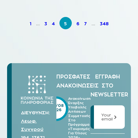
1
…
3
4
5
6
7
…
348
ΠΡΟΣΦΑΤΕΣ
ΕΓΓΡΑΦΗ
ΑΝΑΚΟΙΝΩΣΕΙΣ
ΣΤΟ
NEWSLETTER
Ανακοίνωση
Έναρξης
05/08
Υποβολής
2026
Αιτήσεων
ΔΙΕΥΘΥΝΣΗ:
Your
Συμμετοχής
email
Λεωφ.
Στο
Πρόγραμμα
Συγγρού
«Τουρισμός
Για Όλους
194, 17671,
2026-