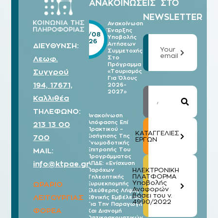
ΑΝΑΚΟΙΝΩΣΕΙΣ
ΣΤΟ
NEWSLETTER
Ανακοίνωση
Έναρξης
05/08
Υποβολής
2026
Αιτήσεων
ΔΙΕΥΘΥΝΣΗ:
Your
Συμμετοχής
email
Λεωφ.
Στο
Πρόγραμμα
Συγγρού
«Τουρισμός
Για Όλους
194, 17671,
2026-
2027»
Καλλιθέα
ΤΗΛΕΦΩΝΟ:
Ανακοίνωση
Απόφασης Επί
213 13 00
03/08
Πρακτικού –
2026
ΚΑΤΑΓΓΕΛΙΕΣ
Εισήγησης Της
700
ΕΡΓΩΝ
Γνωμοδοτικής
MAIL:
Επιτροπής Του
Προγράμματος
info@ktpae.gr
ΑΠΔΕ: «Ενίσχυση
ΗΛΕΚΤΡΟΝΙΚΗ
Παρόχων
ΠΛΑΤΦΟΡΜΑ
Τηλεοπτικής
Υποβολής
ΩΡΑΡΙΟ
Ευρυεκπομπής
Αναφορών
Ελεύθερης Λήψης
βάσει του ν.
ΛΕΙΤΟΥΡΓΙΑΣ
Εθνικής Εμβέλειας
4990/2022
Για Την Παραγωγή
ΦΟΡΕΑ
Και Διανομή
Οπτικοακουστικών