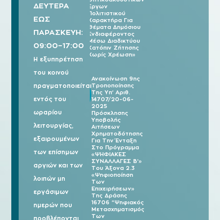
ΔΕΥΤΕΡΑ
Έργων
Πολιτιστικού
ΕΩΣ
Χαρακτήρα Για
Θέματα Δημόσιου
ΠΑΡΑΣΚΕΥΗ:
Ενδιαφέροντος
Μέσω Διαδικτύου
09:00–17:00
Κατόπιν Ζήτησης
Χωρίς Χρέωση»
Η εξυπηρέτηση
του κοινού
Ανακοίνωση 9ης
πραγματοποιείται
Τροποποίησης
03/08
Της Υπ’ Αριθ.
2026
εντός του
14707/20-06-
2025
ωραρίου
Πρόσκλησης
Υποβολής
λειτουργίας,
Αιτήσεων
Χρηματοδότησης
εξαιρουμένων
Για Την Ένταξη
Στο Πρόγραμμα
των επίσημων
«ΨΗΦΙΑΚΕΣ
ΣΥΝΑΛΛΑΓΕΣ Β’»
αργιών και των
Του Άξονα 2.3
«Ψηφιοποίηση
λοιπών μη
Των
Επιχειρήσεων»
εργάσιμων
Της Δράσης
16706 “Ψηφιακός
ημερών που
Μετασχηματισμός
Των
προβλέπονται